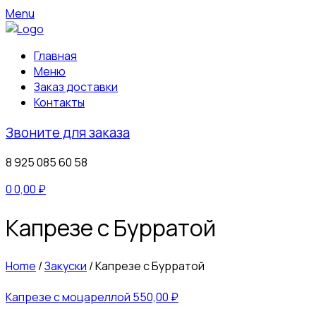
Menu
Главная
Меню
Заказ доставки
Контакты
Звоните для заказа
8 925 085 60 58
0
0,00
₽
Капрезе с Бурратой
Home
/
Закуски
/
Капрезе с Бурратой
Капрезе с моцареллой
550,00
₽