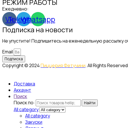
РЕЖИМ РАБОТЫ
Ежедневно:
09:00 – 21:00
Vk
Telegram
Whatsapp
Подписка на новости
Не упустите! Подпишитесь на еженедельную рассылку об
Email
Подписка
Copyright © 2024
Пиццерия Фетучини
. All Rights Reserved
Доставка
Аккаунт
Поиск
Поиск по:
Найти
All category
All category
Закуски