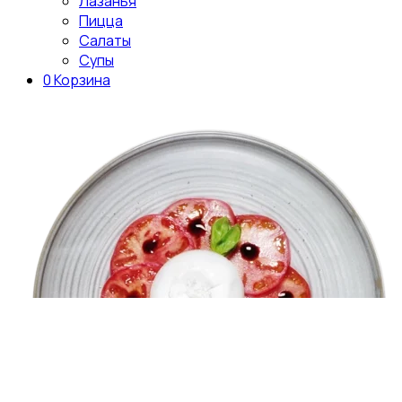
Лазанья
Пицца
Салаты
Супы
0
Корзина