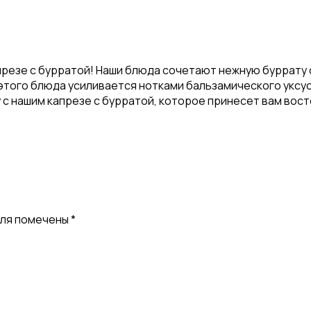
презе с бурратой! Наши блюда сочетают нежную буррату 
этого блюда усиливается нотками бальзамического уксус
 с нашим капрезе с бурратой, которое принесет вам вос
оля помечены
*