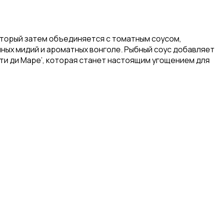
 который затем объединяется с томатным соусом,
ных мидий и ароматных вонголе. Рыбный соус добавляет
тти ди Маре’, которая станет настоящим угощением для