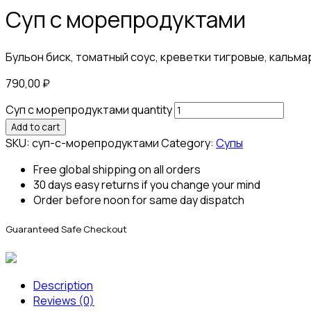
Суп с морепродуктами
Бульон биск, томатный соус, креветки тигровые, кальмар
790,00
₽
Суп с морепродуктами quantity
Add to cart
SKU:
суп-с-морепродуктами
Category:
Супы
Free global shipping on all orders
30 days easy returns if you change your mind
Order before noon for same day dispatch
Guaranteed Safe Checkout
Description
Reviews (0)