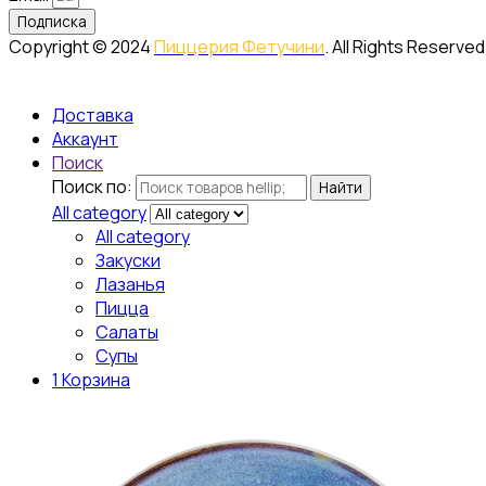
Подписка
Copyright © 2024
Пиццерия Фетучини
. All Rights Reserved
Доставка
Аккаунт
Поиск
Поиск по:
Найти
All category
All category
Закуски
Лазанья
Пицца
Салаты
Супы
1
Корзина