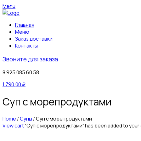
Menu
Главная
Меню
Заказ доставки
Контакты
Звоните для заказа
8 925 085 60 58
1
790,00
₽
Суп с морепродуктами
Home
/
Супы
/
Суп с морепродуктами
View cart
“Суп с морепродуктами” has been added to your 