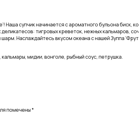
ре’! Наша супчик начинается с ароматного бульона биск,
деликатесов: тигровых креветок, нежных кальмаров, соч
й шарм. Наслаждайтесь вкусом океана с нашей Зуппа ‘Фру
 кальмары, мидии, вонголе, рыбный соус, петрушка.
оля помечены
*