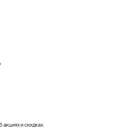
у
 акциях и скидках.